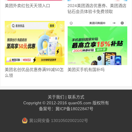
美团外卖红包天天领入口
2024美团酒店优惠券、美团酒店
钻石会员体验卡免费领取
美团名创优品优惠券满99减50怎
美团买手机有国补吗
么领
关于我们
|
联系方式
Copyright © 2012-2016
quan05.com
版权所有
备案号：冀ICP备18022847号
冀公网安备 13010502002102号