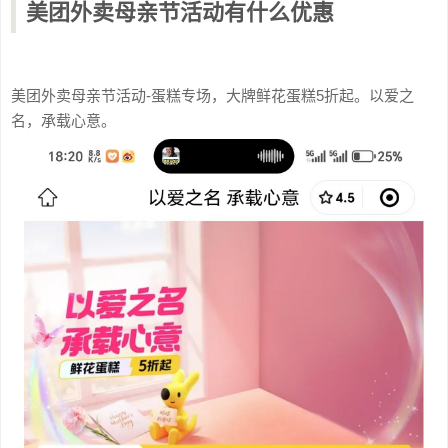
美团外卖母亲节活动有什么优惠
美团外卖母亲节活动-蛋糕专场，大牌鲜花蛋糕5折起。以爱之
名，承载心意。