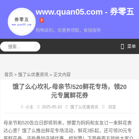
www.quan05.com - 券零五
购物返利，优惠券领取，省钱指导
券零五
菜单
首页
>
饿了么优惠资讯
»
正文内容
饿了么心坎礼-母亲节/520鲜花专场，领20
元专属鲜花券
小主
2025-05-10
饿了么优惠资讯
浏览
母亲节和520告白日即将到来，想要为妈妈和女友订一束鲜花表
达心意？饿了么推出鲜花专场活动，鲜花3折起，还可领20元专
属鲜花券，还能叠加店铺优惠，超划算！下面券零五就给大家介