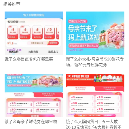
相关推荐
饿了么零售疯省包在哪里买
饿了么心坎礼-母亲节/520鲜花专
场，领20元专属鲜花券
饿了么母亲节鲜花券在哪里领
饿了么大牌囤货日 | 五一大放
送-10元惊喜红包/大牌神券领不