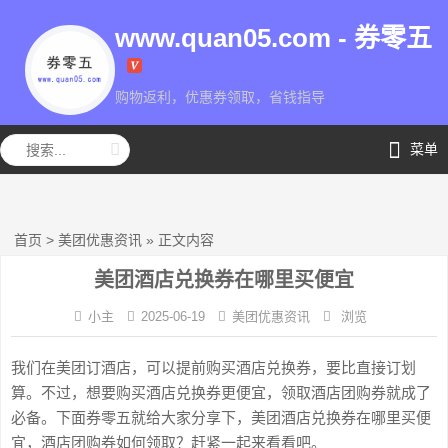
www.quan05.com - 券零五
购物返利，优惠券领取，省钱指导
券零五
菜单
首页
>
美团优惠资讯
»
正文内容
美团酒店兑换券在哪里买便宜
小主
2025-06-19
美团优惠资讯
浏览
我们在美团订酒店，可以提前购买酒店兑换券，要比直接订划
算。不过，想要购买酒店兑换券更便宜，领取酒店团购券就成了
必备。下面券零五就给大家分享下，美团酒店兑换券在哪里买便
宜，酒店团购券如何领取？赶紧一起来看看吧。