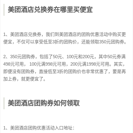
美团酒店兑换券在哪里买便宜
1、美团酒店兑换券，我们到美团酒店的团购优惠活动中购买更
便宜，不仅可以享受低至3折的团购价，还能领取350元团购券。
2、350元团购券，包括了50元、100元和200元，其中50元券满
498元可用， 100元满998元可用，200元满1998元可用。其实，
即便没有团购券，直接低至3折的团购价也非常优惠了，要是再
加上券，就更便宜了。
美团酒店团购券如何领取
1、美团酒店团购优惠活动入口地址：