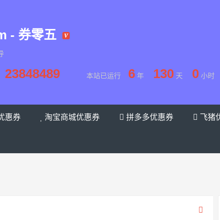
om - 券零五
导
23848489
6
130
0
本站已运行
年
天
小时
优惠券
淘宝商城优惠券
拼多多优惠券
飞猪