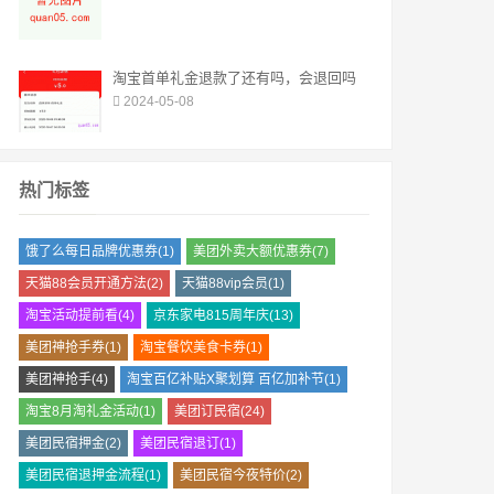
淘宝首单礼金退款了还有吗，会退回吗
2024-05-08
热门标签
饿了么每日品牌优惠券(1)
美团外卖大额优惠券(7)
天猫88会员开通方法(2)
天猫88vip会员(1)
淘宝活动提前看(4)
京东家电815周年庆(13)
美团神抢手券(1)
淘宝餐饮美食卡券(1)
美团神抢手(4)
淘宝百亿补贴X聚划算 百亿加补节(1)
淘宝8月淘礼金活动(1)
美团订民宿(24)
美团民宿押金(2)
美团民宿退订(1)
美团民宿退押金流程(1)
美团民宿今夜特价(2)